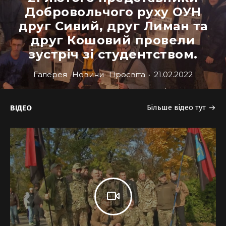
Добровольчого руху ОУН
друг Сивий, друг Лиман та
друг Кошовий провели
зустріч зі студентством.
Галерея
Новини
Просвіта
·
21.02.2022
Більше відео тут
ВІДЕО