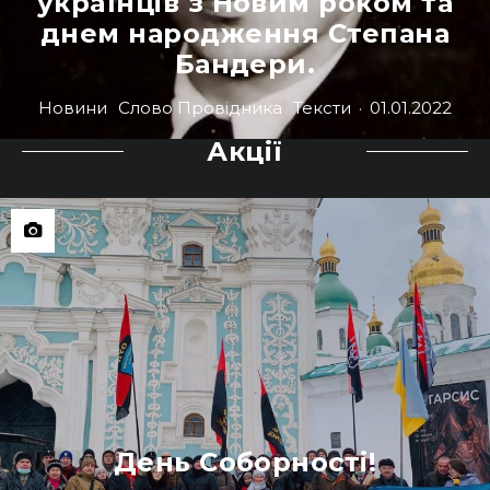
українців з Новим роком та
днем народження Степана
Бандери.
Новини
Слово Провідника
Тексти
·
01.01.2022
Акції
День Соборності!