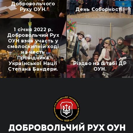
Добровольчого
Руху ОУН.
День Соборності!
1 січня 2022 р.
Добровольчий Рух
ОУН взяв участь у
смолоскипній ході
на честь
Провідника
Української Нації
Різдво на штабі ДР
Степана Бандери.
ОУН.