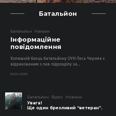
Батальйон
Батальйон
Накази
Інформаційне
повідомлення
Колишній боєць батальйону ОУН Лесь Черняк є
відрахованим з лав підрозділу за...
READ MORE
Батальйон
Відео
Новини
Увага!
Ще один брехливий “ветеран”.