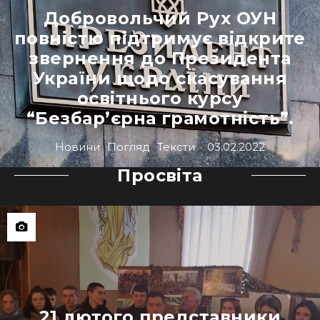
Добровольчий Рух ОУН
повністю підтримує відкрите
звернення до Президента
України щодо скасування
освітнього курсу
“Безбар’єрна грамотність”.
Новини
Погляд
Тексти
·
03.02.2022
Просвіта
21 лютого представники