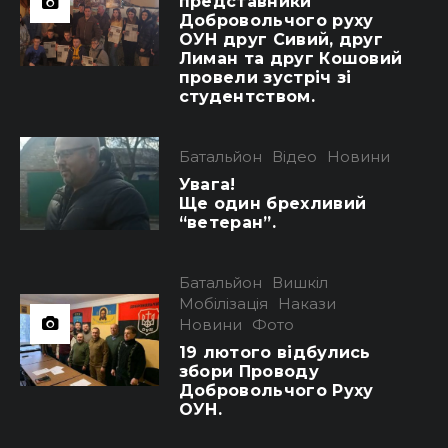
представники
Добровольчого руху
ОУН друг Сивий, друг
Лиман та друг Кошовий
провели зустріч зі
студентством.
Батальйон
Відео
Новини
Увага!
Ще один брехливий
“ветеран”.
Батальйон
Вишкіл
Мобілізація
Накази
Новини
Фото
19 лютого відбулись
збори Проводу
Добровольчого Руху
ОУН.