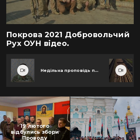
Покрова 2021 Добровольчий
Рух ОУН відео.
Недільна проповідь про вчорашнє православне свято Макковія капелана Ігоря Плохого.
19 лютого
відбулись збори
Проводу