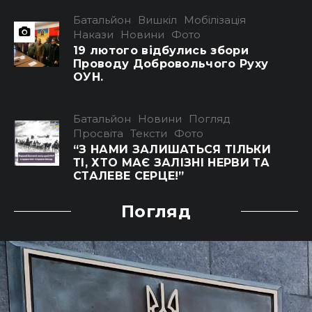
Батальйон
Вишкіл
Мобілізація
Накази
Новини
Фото
19 лютого відбулись збори
Проводу Добровольчого Руху
ОУН.
Батальйон
Новини
Погляд
Просвіта
Тексти
Фото
“З НАМИ ЗАЛИШАТЬСЯ ТІЛЬКИ
ТІ, ХТО МАЄ ЗАЛІЗНІ НЕРВИ ТА
СТАЛЕВЕ СЕРЦЕ!”
Погляд