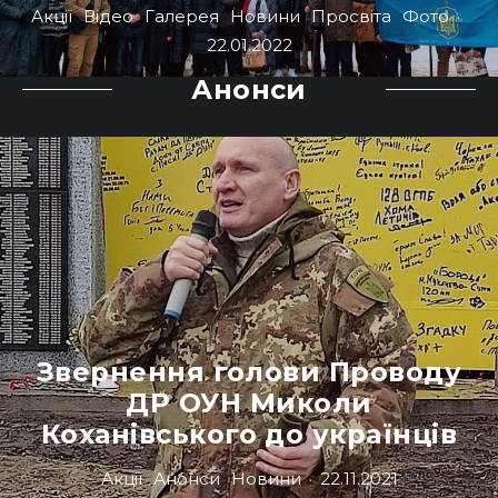
Акції
Відео
Галерея
Новини
Просвіта
Фото
·
22.01.2022
Анонси
Звернення голови Проводу
ДР ОУН Миколи
Коханівського до українців
Акції
Анонси
Новини
·
22.11.2021