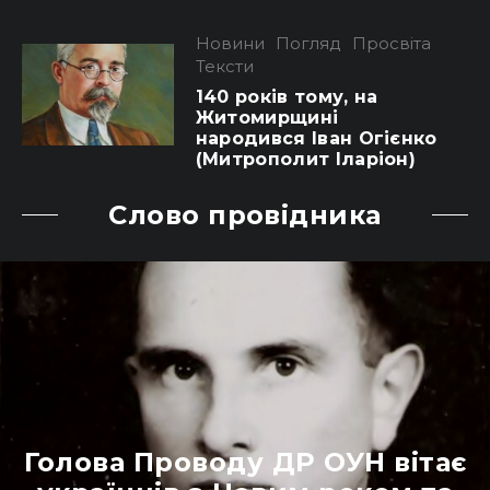
Новини
Погляд
Просвіта
Тексти
140 років тому, на
Житомирщині
народився Іван Огієнко
(Митрополит Іларіон)
Слово провідника
Голова Проводу ДР ОУН вітає