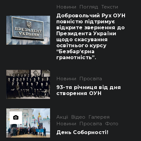
Новини
Погляд
Тексти
Добровольчий Рух ОУН
повністю підтримує
відкрите звернення до
Президента України
щодо скасування
освітнього курсу
“Безбар’єрна
грамотність”.
Новини
Просвіта
93-тя річниця від дня
створення ОУН
Акції
Відео
Галерея
Новини
Просвіта
Фото
День Соборності!