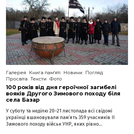
Галерея
Книга пам'яті
Новини
Погляд
Просвіта
Тексти
Фото
100 років від дня героїчної загибелі
вояків Другого Зимового походу біля
села Базар
У суботу та неділю 20–21 листопада всі свідомі
українці вшановували пам’ять 359 учасників ІІ
Зимового походу військ УНР, яких рівно...