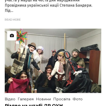
участь у марші на честь дня народження
Провідника української нації Степана Бандери.
Під...
READ MORE
Відео
Галерея
Новини
Просвіта
Фото
Різдво на штабі ДР ОУН.