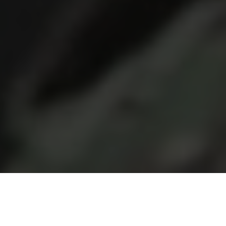
Станіслав Краснов
Як щойно стало відомо, попереднє засідання щодо