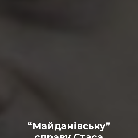
“Майданівську”
справу Стаса