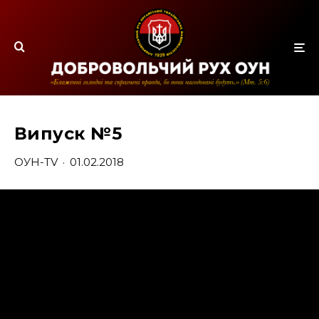
Випуск №5
ОУН-TV
·
01.02.2018