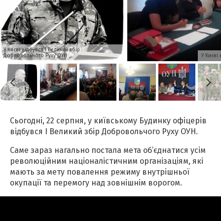
У Києві відбувся І Великий збір
Добровольчого Руху ОУН
У Києві
Сьогодні, 22 серпня, у київському Будинку офіцерів
відбувся І Великий збір Добровольчого Руху ОУН.
Саме зараз нагально постала мета об’єднатися усім
революційним націоналістичним організаціям, які
мають за мету повалення режиму внутрішньої
окупації та перемогу над зовнішнім ворогом.