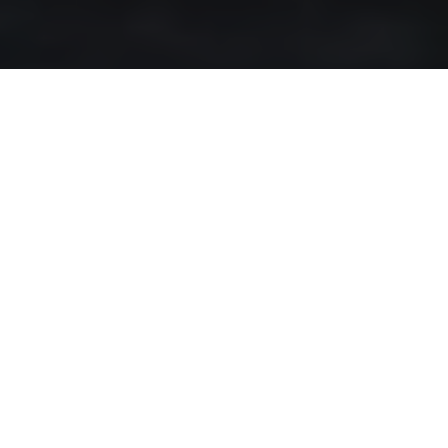
Акція біля посольства Польщі
22 березня біля посольства Республіки Польща в
Україні відбудеться акція Добровольчого Руху ОУН з
врученням Звернення ДР ОУН до Надзвичайного і
Повноважного посла Республіки Польща в Україні,
пана Яна Пєкла.
На акції буде оголошено реакцію ДР ОУН на
спалення портретів С.Бандери та Р.Шухевича
польським депутатом Вінніцким, що відбулося під
час антиукраїнської акції у Варшаві 19 березня 2018
року.
Адреса: Київ, Ярославів Вал, 12.