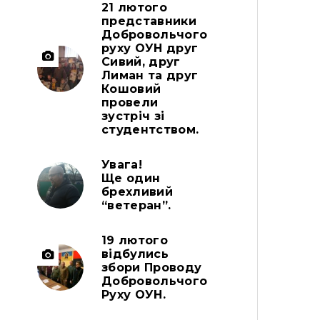
21 лютого
представники
Добровольчого
руху ОУН друг
Сивий, друг
Лиман та друг
Кошовий
провели
зустріч зі
студентством.
Увага!
Ще один
брехливий
“ветеран”.
19 лютого
відбулись
збори Проводу
Добровольчого
Руху ОУН.