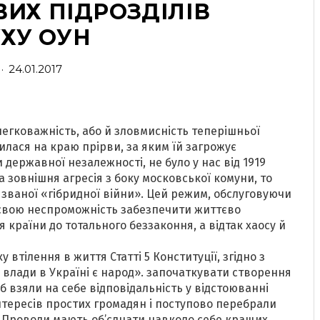
ВИХ ПІДРОЗДІЛІВ
ХУ ОУН
·
24.01.2017
легковажність, або й зловмисність теперішньої
илася на краю прірви, за яким їй загрожує
 державної незалежності, не було у нас від 1919
 зовнішня агресія з боку московської комуни, то
к званої «гібридної війни». Цей режим, обслуговуючи
в свою неспроможність забезпечити життєво
 країни до тотального беззаконня, а відтак хаосу й
 втілення в життя Статті 5 Конституції, згідно з
 влади в Україні є народ». започаткувати створення
б взяли на себе відповідальність у відстоюванні
інтересів простих громадян і поступово перебрали
і Проводи мають об’єднати навколо себе кращих