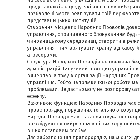
представників народу, які внаслідок виборчих 
позбавлені змоги реалізувати свій державотв
представницьких інституцій.
Створення місцевих Народних Проводів дозво
управління, спричиненого блокуванням будь-
чиновницькому середовищі, створити в режим
управління і тим врятувати країну від хаосу й а
агресорами.
Структура Народних Проводів не повинна бе
адміністрацій. Галузевий принцип управління
вичерпав, а тому в організації Народних Пр
управління. Тобто напрямки їхньої роботи м
проблемами. Це дасть змогу не розпорошуват
ефекту.
Важливою функцією Народних Проводів має ст
правопорядку, порушених тотальною корупціє
Народні Проводи мають започаткувати створе
розслідування найрезонансніших корупційних
в них посадовим особам.
Для забезпечення прапорорядку на місцях, для