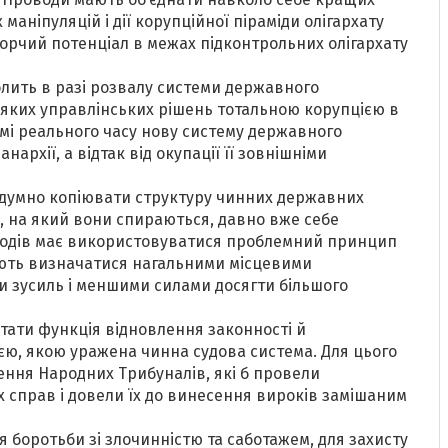
маніпуляцій і дії корупційної піраміди олігархату
орчий потенціал в межах підконтрольних олігархату
лить в разі розвалу системи державного
яких управлінських рішень тотальною корупцією в
і реального часу нову систему державного
нархії, а відтак від окупації її зовнішніми
здумно копіювати структуру чинних державних
, на який вони спираються, давно вже себе
оводів має використовуватися проблемний принцип
ають визначатися нагальними місцевими
и зусиль і меншими силами досягти більшого
ати функція відновлення законності й
ю, якою уражена чинна судова система. Для цього
ння Народних Трибуналів, які б провели
 справ і довели їх до винесення вироків замішаним
 боротьби зі злочинністю та саботажем, для захисту