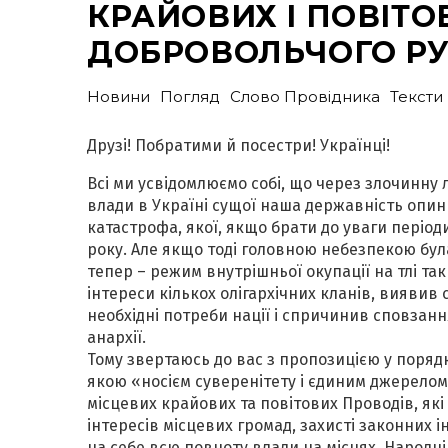
КРАЙОВИХ І ПОВІТО
ДОБРОВОЛЬЧОГО РУ
Новини
Погляд
Слово Провідника
Тексти
Друзі! Побратими й посестри! Українці!
Всі ми усвідомлюємо собі, що через злочинну 
влади в Україні сущої наша державність опин
катастрофа, якої, якщо брати до уваги періоди
року. Але якщо тоді головною небезпекою була
тепер – режим внутрішньої окупації на тлі та
інтереси кількох олігархічних кланів, вияви
необхідні потреби нації і спричинив сповзання
анархії.
Тому звертаюсь до вас з пропозицією у порядку
якою «носієм суверенітету і єдиним джерелом
місцевих крайових та повітових Проводів, які 
інтересів місцевих громад, захисті законних 
на себе всю повноту влади на місцях. Народн