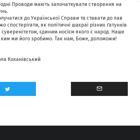
ародні Проводи мають започаткувати створення на
ень.
долучатися до Української Справи та ставати до лав
 спостерігати, як політичні шахраї різних ґатунків
 суверенітетом, єдиним носієм якого є народ. Наше
 яким ми його зробимо. Так нам, Боже, допоможи!
ола Коханівський