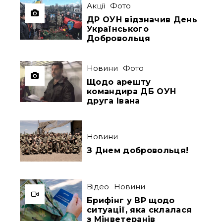
Акції
Фото
ДР ОУН відзначив День
Українського
Добровольця
Новини
Фото
Щодо арешту
командира ДБ ОУН
друга Івана
Новини
З Днем добровольця!
Відео
Новини
Брифінг у ВР щодо
ситуації, яка склалася
з Мінветеранів