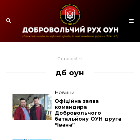
Останній
дб оун
Новини
Офіційна заява
командира
Добровольчого
батальйону ОУН друга
“Івана”