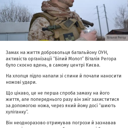
Віталій Регор
Замах на життя добровольця батальйону ОУН,
активіста організації “Білий Молот” Віталія Регора
було скоєно вдень, в самому центрі Києва.
На хлопця підло напали зі спини й почали наносити
ножові удари.
Що цікаво, це не перша спроба замаху на його
життя, але попереднього разу він зміг захиститися
за допомогою ножа, через який йому досі “шиють
хуліганку”.
Він неодноразово отримував погрози й зазнавав