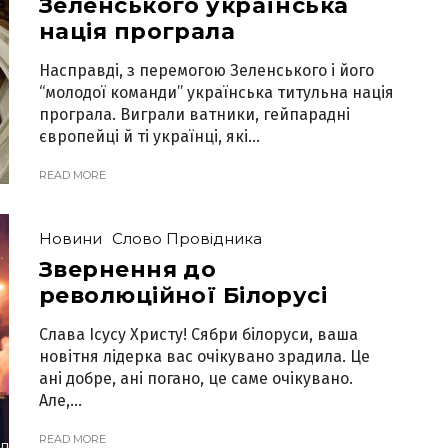
Зеленського українська
нація програла
Насправді, з перемогою Зеленського і його
“молодої команди” українська титульна нація
програла. Виграли ватники, гейпарадні
європейці й ті українці, які...
READ MORE
Новини
Слово Провідника
Звернення до
революційної Білорусі
Слава Ісусу Христу! Сябри білоруси, ваша
новітня лідерка вас очікувано зрадила. Це
ані добре, ані погано, це саме очікувано.
Але,...
READ MORE
лово Провідника
Тексти