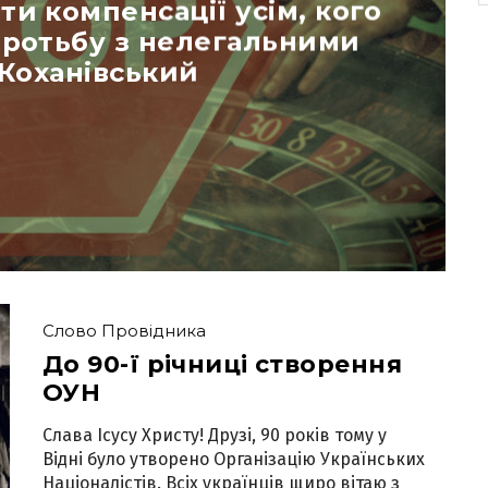
и компенсації усім, кого
оротьбу з нелегальними
 Коханівський
Слово Провідника
До 90-ї річниці створення
ОУН
Слава Ісусу Христу! Друзі, 90 років тому у
Відні було утворено Організацію Українських
Націоналістів. Всіх українців щиро вітаю з