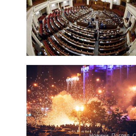
Новини
Погляд
С