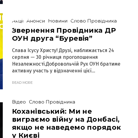
ЬКОЇ НАЦІЇ ТА КРАЙОВИХ І
ЛІВ ДОБРОВОЛЬЧОГО РУХУ
Акції
Анонси
Новини
Слово Провідника
ОУН
Звернення Провідника ДР
ОУН друга “Буревія”
Слава Ісусу Христу! Друзі, наближається 24
серпня — 30 річниця проголошення
Незалежності.Добровольчій Рух ОУН братиме
активну участь у відзначенні цієї...
READ MORE
Відео
Слово Провідника
Коханівський: Ми не
виграємо війну на Донбасі,
якщо не наведемо порядок
у Києві