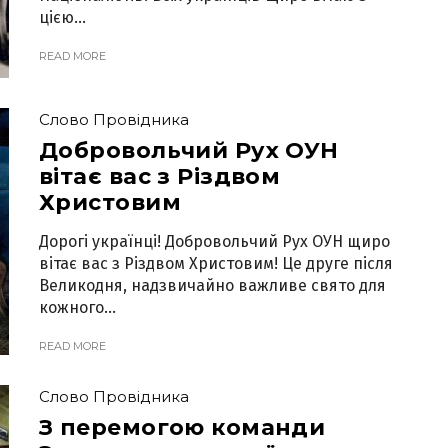
цією...
READ MORE
Слово Провідника
Добровольчий Рух ОУН
вітає вас з Різдвом
Христовим
Дорогі українці! Добровольчий Рух ОУН щиро
вітає вас з Різдвом Христовим! Це друге після
Великодня, надзвичайно важливе свято для
кожного...
READ MORE
Слово Провідника
З перемогою команди