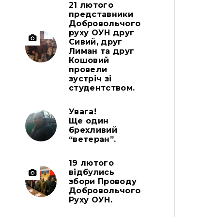
21 лютого
представники
Добровольчого
руху ОУН друг
Сивий, друг
Лиман та друг
Кошовий
провели
зустріч зі
студентством.
Увага!
Ще один
брехливий
“ветеран”.
19 лютого
відбулись
збори Проводу
Добровольчого
Руху ОУН.