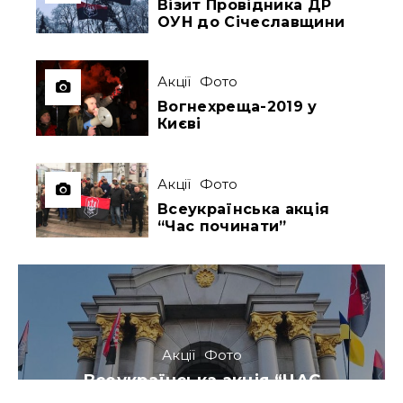
Візит Провідника ДР
ОУН до Січеславщини
Акції
Фото
Вогнехреща-2019 у
Києві
Акції
Фото
Всеукраїнська акція
“Час починати”
Акції
Фото
Всеукраїнська акція “ЧАС
ПОЧИНАТИ”: Віче на Майдані