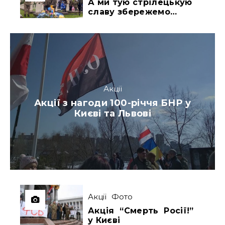
А ми тую стрілецькую
славу збережемо…
Акції
Акції з нагоди 100-річчя БНР у
Києві та Львові
Акції
Фото
Акція “Смерть Росії!”
у Києві