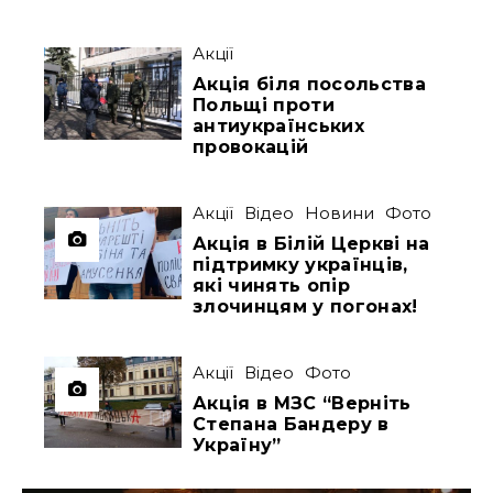
Акції
Акція біля посольства
Польщі проти
антиукраїнських
провокацій
Акції
Відео
Новини
Фото
Акція в Білій Церкві на
підтримку українців,
які чинять опір
злочинцям у погонах!
Акції
Відео
Фото
Акція в МЗС “Верніть
Степана Бандеру в
Україну”