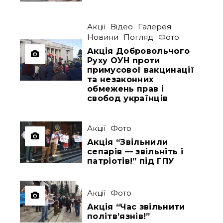
Акції
Відео
Галерея
Новини
Погляд
Фото
Акція Добровольчого
Руху ОУН проти
примусової вакцинації
та незаконних
обмежень прав і
свобод українців
Акції
Фото
Акція “Звільнили
сепарів — звільніть і
патріотів!” під ГПУ
Акції
Фото
Акція “Час звільнити
політв’язнів!”