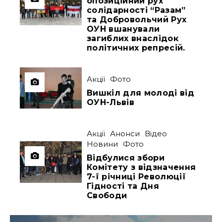
опозиційний рух
солідарності “Разам”
та Добровольчий Рух
ОУН вшанували
загиблих внаслідок
політичних репресій.
Акції
Фото
Вишкіл для молоді від
ОУН-Львів
Акції
Анонси
Відео
Новини
Фото
Відбулися збори
Комітету з відзначення
7-ї річниці Революції
Гідності та Дня
Свободи