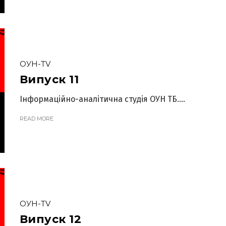
ОУН-TV
Випуск 11
Інформаційно-аналітична студія ОУН ТБ....
READ MORE
ОУН-TV
Випуск 12