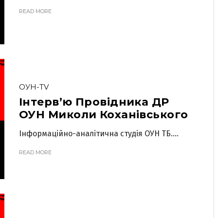
READ MORE
ОУН-TV
Інтерв’ю Провідника ДР
ОУН Миколи Коханівського
Інформаційно-аналітична студія ОУН ТБ....
READ MORE