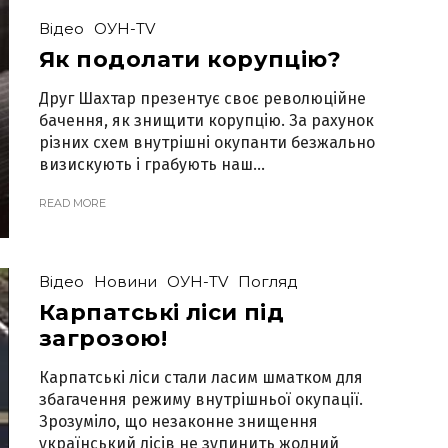
Відео
ОУН-TV
Як подолати корупцію?
Друг Шахтар презентує своє революційне
бачення, як знищити корупцію. За рахунок
різних схем внутрішні окупанти безжально
визискують і грабують наш...
READ MORE
Відео
Новини
ОУН-TV
Погляд
Карпатські ліси під
загрозою!
Карпатські ліси стали ласим шматком для
збагачення режиму внутрішньої окупації.
Зрозуміло, що незаконне знищення
український лісів не зупинить жодний