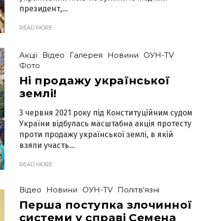
президент,...
READ MORE
Акції
Відео
Галерея
Новини
ОУН-TV
Фото
Ні продажу української
землі!
3 червня 2021 року під Конституційним судом
України відбулась масштабна акція протесту
проти продажу української землі, в якій
взяли участь...
READ MORE
Відео
Новини
ОУН-TV
Політв'язні
Перша поступка злочинної
системи у справі Семена