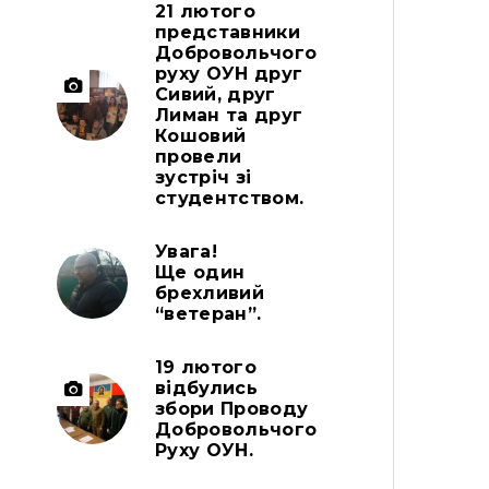
21 лютого
представники
Добровольчого
руху ОУН друг
Сивий, друг
Лиман та друг
Кошовий
провели
зустріч зі
студентством.
Увага!
Ще один
брехливий
“ветеран”.
19 лютого
відбулись
збори Проводу
Добровольчого
Руху ОУН.