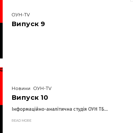
ОУН-TV
Випуск 9
Новини
ОУН-TV
Випуск 10
Інформаційно-аналітична студія ОУН ТБ...
READ MORE