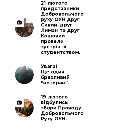
21 лютого
представники
Добровольчого
руху ОУН друг
Сивий, друг
Лиман та друг
Кошовий
провели
зустріч зі
студентством.
Увага!
Ще один
брехливий
“ветеран”.
19 лютого
відбулись
збори Проводу
Добровольчого
Руху ОУН.