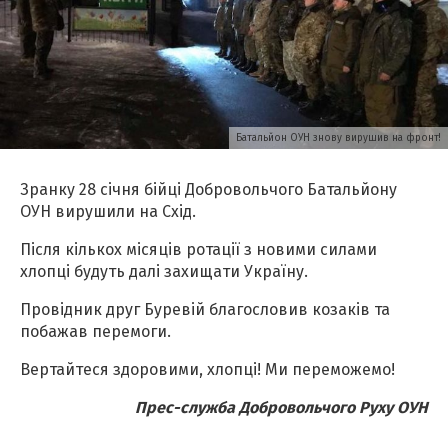
Батальйон ОУН знову вирушив на фронт!
Зранку 28 січня бійці Добровольчого Батальйону
ОУН вирушили на Схід.
Після кількох місяців ротації з новими силами
хлопці будуть далі захищати Україну.
Провідник друг Буревій благословив козаків та
побажав перемоги.
Вертайтеся здоровими, хлопці! Ми переможемо!
Прес-служба Добровольчого Руху ОУН